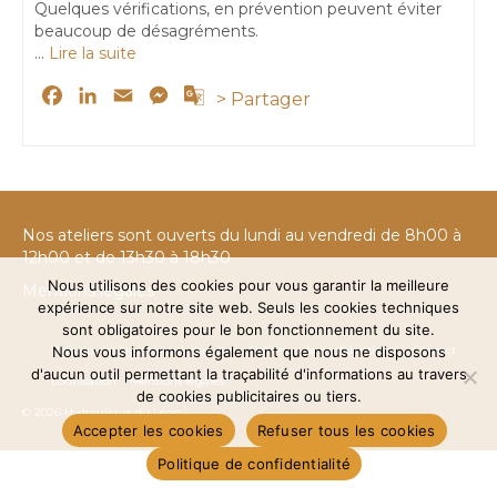
Quelques vérifications, en prévention peuvent éviter
beaucoup de désagréments.
…
Lire la suite
Facebook
LinkedIn
Email
Messenger
Google
> Partager
Translate
Nos ateliers sont ouverts du lundi au vendredi de 8h00 à
12h00 et de 13h30 à 18h30
Nous utilisons des cookies pour vous garantir la meilleure
Mentions légales
expérience sur notre site web. Seuls les cookies techniques
sont obligatoires pour le bon fonctionnement du site.
Plan du site Hydraulique du Léon
Nous vous informons également que nous ne disposons
Politique de confidentialité
Contact
d'aucun outil permettant la traçabilité d'informations au travers
Localisation
Mentions légales
de cookies publicitaires ou tiers.
© 2026 Hydraulique du Léon
Accepter les cookies
Refuser tous les cookies
Politique de confidentialité