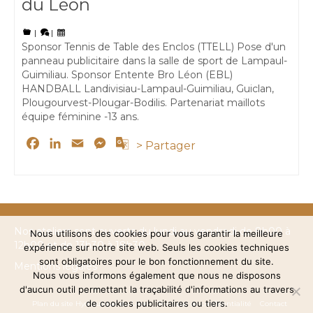
du Léon
|
|
Sponsor Tennis de Table des Enclos (TTELL) Pose d'un
panneau publicitaire dans la salle de sport de Lampaul-
Guimiliau. Sponsor Entente Bro Léon (EBL)
HANDBALL Landivisiau-Lampaul-Guimiliau, Guiclan,
Plougourvest-Plougar-Bodilis. Partenariat maillots
équipe féminine -13 ans.
Facebook
LinkedIn
Email
Messenger
Google
> Partager
Translate
Nos ateliers sont ouverts du lundi au vendredi de 8h00 à
Nous utilisons des cookies pour vous garantir la meilleure
12h00 et de 13h30 à 18h30
expérience sur notre site web. Seuls les cookies techniques
sont obligatoires pour le bon fonctionnement du site.
Mentions légales
Nous vous informons également que nous ne disposons
d'aucun outil permettant la traçabilité d'informations au travers
de cookies publicitaires ou tiers.
Plan du site Hydraulique du Léon
Politique de confidentialité
Contact